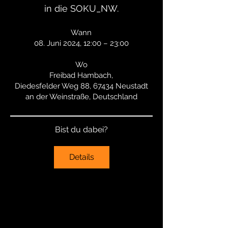
in die SOKU_NW.
Wann
08. Juni 2024, 12:00 – 23:00
Wo
Freibad Hambach,
Diedesfelder Weg 88, 67434 Neustadt
an der Weinstraße, Deutschland
Bist du dabei?
Details
Werde Teil von Loonatic
Sichere dir deinen Platz und verpasse nichts mehr:
Exklusive Gewinnspiele & limitierte Aktionen