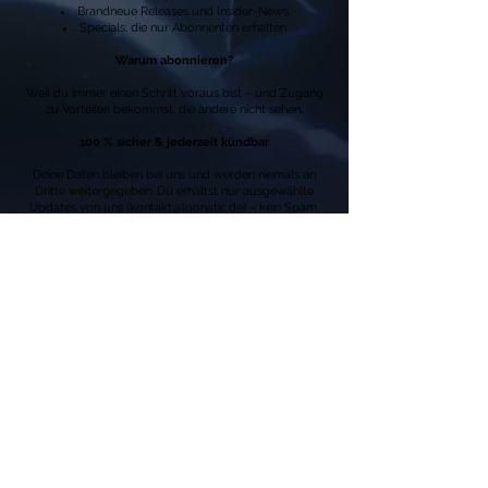
Brandneue Releases und Insider-News
Specials, die nur Abonnenten erhalten
Warum abonnieren?
Weil du immer einen Schritt voraus bist – und Zugang
zu Vorteilen bekommst, die andere nicht sehen.
100 % sicher & jederzeit kündbar
Deine Daten bleiben bei uns und werden niemals an
Dritte weitergegeben. Du erhältst nur ausgewählte
Updates von uns (
kontakt@loonatic.de
) – kein Spam,
kein unnötiger Kram.
Und falls du es dir anders überlegst: Mit nur einem
Klick kannst du dich jederzeit wieder abmelden.
Jetzt eintragen und Vorteile sichern!