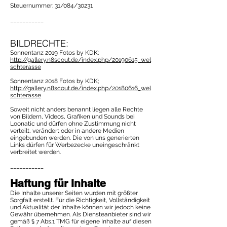
Steuernummer: 31/084/30231
___________
BILDRECHTE:
Sonnentanz 2019 Fotos by KDK;
http://gallery.n8scout.de/index.php/20190615_wel
schterasse
Sonnentanz 2018 Fotos by KDK;
http://gallery.n8scout.de/index.php/20180616_wel
schterasse
Soweit nicht anders benannt liegen alle Rechte
von Bildern, Videos, Grafiken und Sounds bei
Loonatic und dürfen ohne Zustimmung nicht
verteilt, verändert oder in andere Medien
eingebunden werden. Die von uns generierten
Links dürfen für Werbezecke uneingeschränkt
verbreitet werden.
___________
Haftung für Inhalte
Die Inhalte unserer Seiten wurden mit größter
Sorgfalt erstellt. Für die Richtigkeit, Vollständigkeit
und Aktualität der Inhalte können wir jedoch keine
Gewähr übernehmen. Als Diensteanbieter sind wir
gemäß § 7 Abs.1 TMG für eigene Inhalte auf diesen